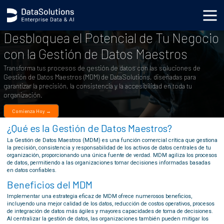
Desbloquea el Potencial de Tu Negocio
con la Gestión de Datos Maestros
Transforma tus procesos de gestión de datos con las soluciones de
Gestión de Datos Maestros (MDM) de DataSolutions, diseñadas para
garantizar la precisión, la consistencia y la accesibilidad en toda tu
organización.
Comienza Hoy →
¿Qué es la Gestión de Datos Maestros?
La Gestión de Datos Maestros (MDM) es una función comercial crítica que gestiona
la precisión, consistencia y responsabilidad de los activos de datos centrales de tu
organización, proporcionando una única fuente de verdad. MDM agiliza los procesos
de datos, permitiendo a las organizaciones tomar decisiones informadas basadas
en datos confiables.
Beneficios del MDM
Implementar una estrategia eficaz de MDM ofrece numerosos beneficios,
incluyendo una mejor calidad de los datos, reducción de costos operativos, procesos
de integración de datos más ágiles y mayores capacidades de toma de decisiones.
Al centralizar la gestión de datos, las organizaciones también pueden mitigar los