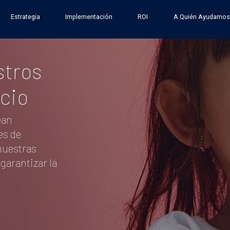
Estrategia
Implementación
ROI
A Quién Ayudamos
stros
cio
ean
es de
 nuestras
garantizar la