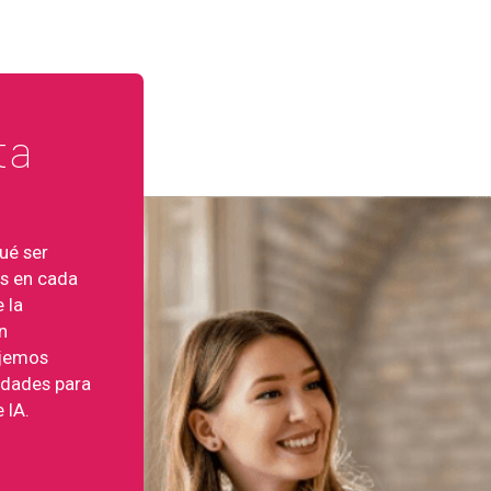
ta
ué ser
os en cada
 la
n
ajemos
idades para
 IA.