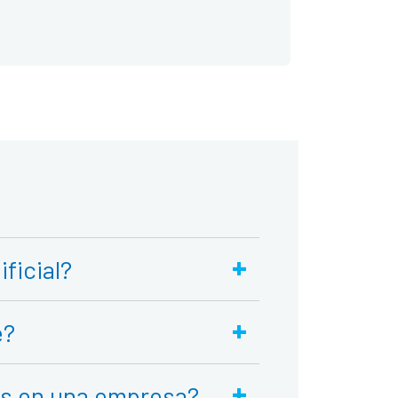
+
ficial?
+
e?
+
ots en una empresa?