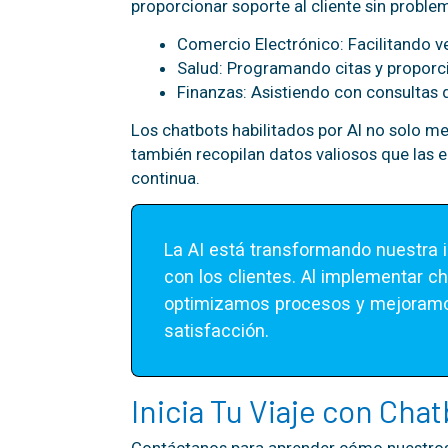
proporcionar soporte al cliente sin proble
Comercio Electrónico: Facilitando ven
Salud: Programando citas y proporc
Finanzas: Asistiendo con consultas 
Los chatbots habilitados por AI no solo mej
también recopilan datos valiosos que las 
continua.
La AI está transformando nuestra i
con los clientes. Al implementar cha
optimizamos procesos y mejoramos
satisfacción.
Inicia Tu Viaje con Cha
Contáctanos para aprender cómo nuestros 