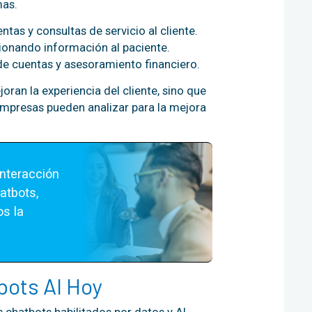
mas.
tas y consultas de servicio al cliente.
ionando información al paciente.
de cuentas y asesoramiento financiero.
oran la experiencia del cliente, sino que
empresas pueden analizar para la mejora
nteracción 
tbots, 
 la 
tbots AI Hoy
chatbots habilitados por datos y AI