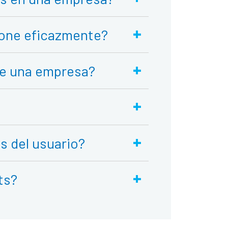
+
ione eficazmente?
+
de una empresa?
+
+
s del usuario?
+
ts?