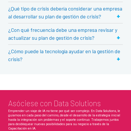
¿Qué tipo de crisis debería considerar una empresa
+
al desarrollar su plan de gestión de crisis?
¿Con qué frecuencia debe una empresa revisar y
+
actualizar su plan de gestión de crisis?
¿Cómo puede la tecnología ayudar en la gestión de
+
crisis?
Asóciese con Data Solutions
Emprender un viaje de IA no tiene por qué ser complejo. En Data Solutions, le
guiamos en cada paso del camino, desde el desarrollo de la estrategia inicial
hasta la integración sin problemas y el soporte continuo. Trabajemos juntos
para desbloquear nuevas posibilidades para su negocio a través de la
Capacitación en IA.