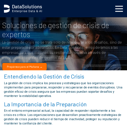
.generic_page_content_wrapper { }
Soluciones de gestión de crisis de
expertos
La gestión de crisis no se trata solo de reaccionar a los desafíos, sino de
estar preparado por adelantado. En Data Solutions, empoderamos a las
empresas para que mejoren su resiliencia operativa a través de
estrategias integrales de gestión de crisis.
Prepárese para el Mañana →
Entendiendo la Gestión de Crisis
La gestión de crisis implica los procesos y estrategias que las organizaciones
implementan para prepararse, responder y recuperarse de eventos disruptivos. Una
gestión eficaz de crisis asegura que las empresas puedan soportar desafíos y
mantener la estabilidad operativa.
La Importancia de la Preparación
En el entorno empresarial actual, la capacidad de responder rápidamente a las
crisis es crítica. Las organizaciones que desarrollan proactivamente estrategias de
gestión de crisis pueden reducir el tiempo de inactividad, proteger su reputación y
mantener la confianza del cliente.