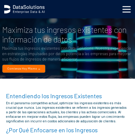
body { background-image: url('https://s3.datasolutions.com/ellipse.png'); background-position: bottom
-90vh right -50vw; background-repeat: no-repeat; background-size: cover; }
Maximiza tus ingresos existentes con
información de datos
Maximiza tus ingresos existentes con Data Solutions. Nuestra experiencia
en estrategias impulsadas por datos potencia a las empresas para mejorar
sus flujos de ingresos de manera eficiente.
Comienza Hoy Mismo →
Entendiendo los Ingresos Existentes
En el panorama competitivo actual, optimizar los ingresos existentes es más
crucial que nunca. Los ingresos existentes se refieren a los ingresos generados
a partir de las operaciones actuales, los clientes y los activos comerciales. Al
enfocarse en mejorar estos flujos, las empresas pueden lograr un crecimiento
significativo sin incurrir en costos adicionales de adquisición de clientes.
¿Por Qué Enfocarse en los Ingresos