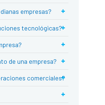
+
medianas empresas?
+
luciones tecnológicas?
+
empresa?
+
ento de una empresa?
+
peraciones comerciales?
+