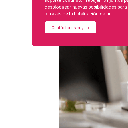
desbloquear nuevas posibilidades para
a través de la habilitación de IA.
Contáctanos hoy