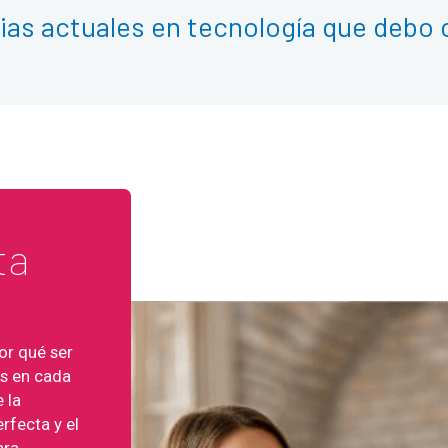
ias actuales en tecnología que debo 
ta
or qué ser
os en cada
 la
erfecta y el
ara