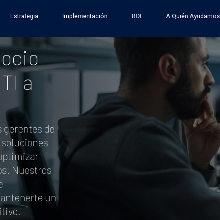
Estrategia
Implementación
ROI
A Quién Ayudamos
gocio
TI a
 gerentes de
 soluciones
optimizar
os. Nuestros
e
mantenerte un
tivo.