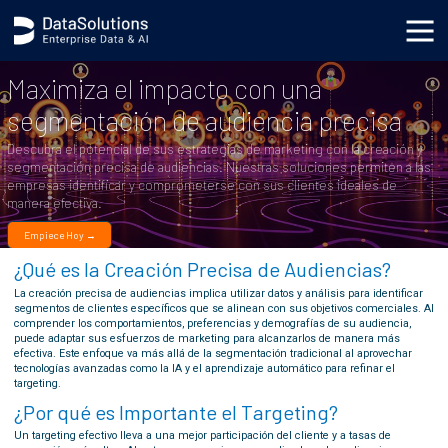
.generic_page_content_wrapper { }
Maximiza el impacto con una
segmentación de audiencia precisa
Descubra el potencial de sus estrategias de marketing con la creación y
segmentación precisa de audiencias. Nuestras soluciones permiten a las
empresas identificar y comprometerse con sus clientes ideales de
manera efectiva.
Empiece Hoy →
¿Qué es la Creación Precisa de Audiencias?
La creación precisa de audiencias implica utilizar datos y análisis para identificar
segmentos de clientes específicos que se alinean con sus objetivos comerciales. Al
comprender los comportamientos, preferencias y demografías de su audiencia,
puede adaptar sus esfuerzos de marketing para alcanzarlos de manera más
efectiva. Este enfoque va más allá de la segmentación tradicional al aprovechar
tecnologías avanzadas como la IA y el aprendizaje automático para refinar el
targeting.
¿Por qué es Importante el Targeting?
Un targeting efectivo lleva a una mejor participación del cliente y a tasas de