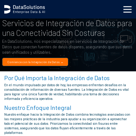
Servicios de Integración de Datos para
una Conectividad Sin Costuras
En DataSolutions, nos especializamos en servicios de Integración de
Datos que conectan fuentes de datos dispares, asegurando que sus datos
sean unificados y utilizables.
Comience con la Integración de Datos →
Por Qué Importa la Integración de Datos
En el mundo impulsado por datos de hoy, las empresas enfrentan desafíos en la
consolidación de información de diversas fuentes. La Integración de Datos es vital
para lograr una única fuente de verdad, habilitando una toma de decisiones
informada y eficiencia operativa.
Nuestro Enfoque Integral
Nuestro enfoque hacia la Integración de Datos combina tecnologías avanzadas con
las mejores prácticas de la industria para ayudar a su organización a aprovechar
todo el potencial de sus datos. Priorizamos la conectividad sin fisuras entre
sistemas, asegurando que los datos fluyan eficientemente a través de las
plataformas.